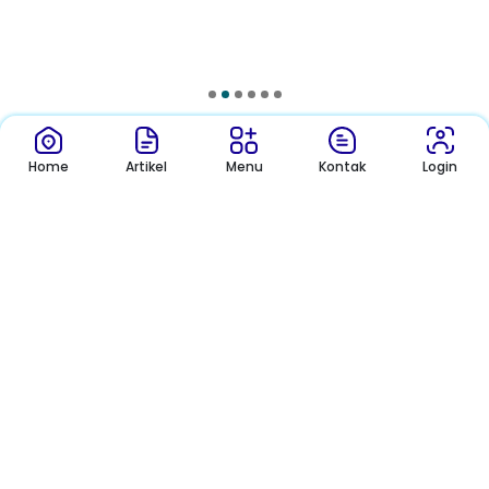
Kontak
Home
Home
Artikel
Artikel
Menu
Menu
Kontak
Login
Login
Pengumuman
Sekolah
Pengumuman