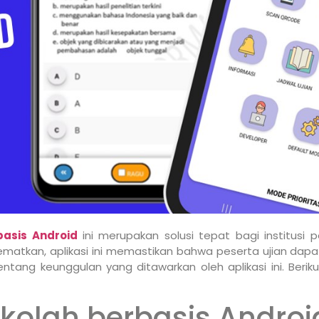
basis Android
ini merupakan solusi tepat bagi institusi 
isematkan, aplikasi ini memastikan bahwa peserta ujian da
entang keunggulan yang ditawarkan oleh aplikasi ini. Beriku
Sekolah berbasis Androi