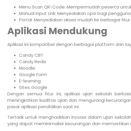
Menu Scan QR-Code: Mempermudah peserta untuk 
Manual Input Link: Menyediakan opsi bagi pengguna
Portal: Menyediakan akses mudah ke berbagai fitur 
Aplikasi Mendukung
Aplikasi ini kompatibel dengan berbagai platform dan la
Candy CBT
Candy Redis
Moodle
Google Form
E-learning
Sites Google
Dengan semua fitur ini, aplikasi ujian sekolah berbasi
meningkatkan kualitas ujian dan mengurangi kecurangan
pasar aplikasi pendidikan saat ini.
Tertarik untuk menghadirkan inovasi dalam ujian sekol
yang dapat meminimalisir kecurangan dan memastikan in