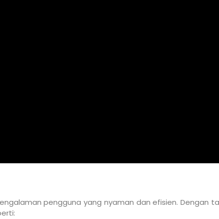
n pengalaman pengguna yang nyaman dan efisien. Dengan tam
rti: