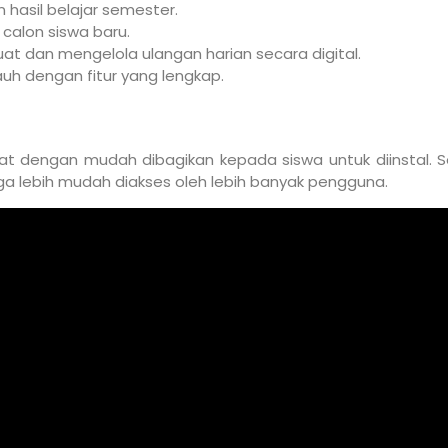
hasil belajar semester.
 calon siswa baru.
 dan mengelola ulangan harian secara digital.
auh dengan fitur yang lengkap.
at dengan mudah dibagikan kepada siswa untuk diinstal. Sela
a lebih mudah diakses oleh lebih banyak pengguna.