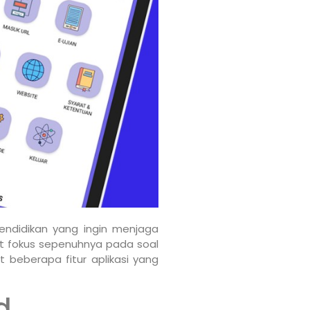
pendidikan yang ingin menjaga
pat fokus sepenuhnya pada soal
t beberapa fitur aplikasi yang
d