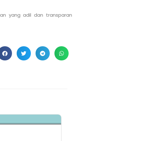
an yang adil dan transparan