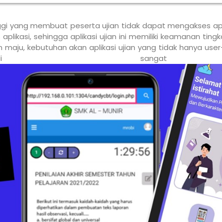
tinggi yang membuat peserta ujian tidak dapat mengakses ap
likasi, sehingga aplikasi ujian ini memiliki keamanan ting
n maju, kebutuhan akan aplikasi ujian yang tidak hanya user
njadi sangat 