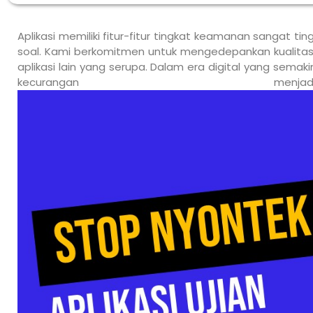
Aplikasi memiliki fitur-fitur tingkat keamanan sangat 
soal. Kami berkomitmen untuk mengedepankan kualitas ap
aplikasi lain yang serupa. Dalam era digital yang semaki
kecurangan me